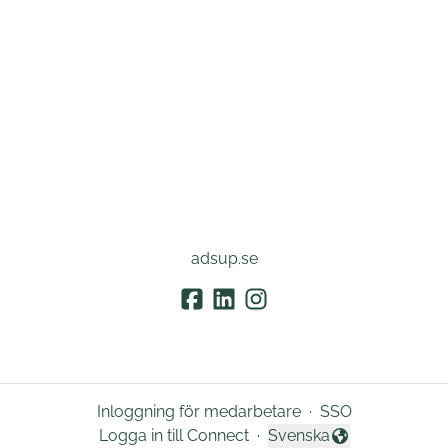
adsup.se
Inloggning för medarbetare
·
SSO
Logga in till Connect
·
Svenska
Byt språk